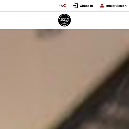
ES
Check In
Iniciar Sesión